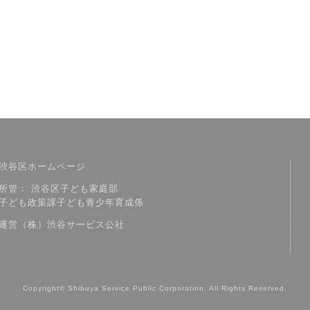
渋谷区ホームページ
所管： 渋谷区子ども家庭部
子ども政策課子ども青少年育成係
運営（株）渋谷サービス公社
Copyright© Shibuya Service Public Corporation. All Rights Reserved.