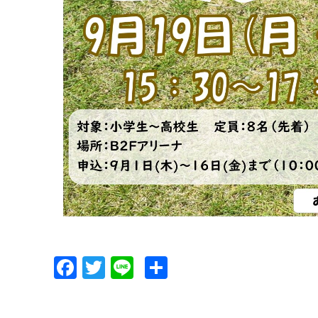
Facebook
Twitter
Line
共
有