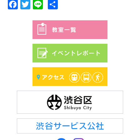
Facebook
Twitter
Line
共
有