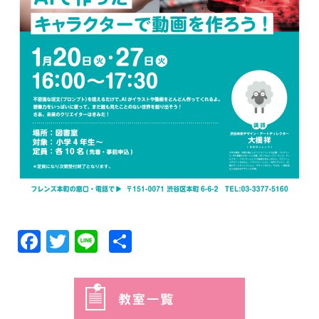
Facebook
Twitter
Line
共
有