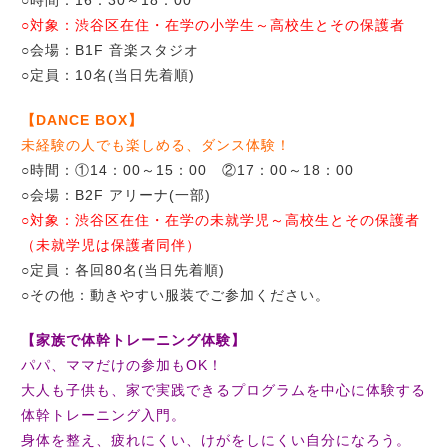
○時間：16：30～18：00
○対象：渋谷区在住・在学の小学生～高校生とその保護者
○会場：B1F 音楽スタジオ
○定員：10名(当日先着順)
【DANCE BOX】
未経験の人でも楽しめる、ダンス体験！
○時間：①14：00～15：00 ②17：00～18：00
○会場：B2F アリーナ(一部)
○対象：渋谷区在住・在学の未就学児～高校生とその保護者
（未就学児は保護者同伴）
○定員：各回80名(当日先着順)
○その他：動きやすい服装でご参加ください。
【家族で体幹トレーニング体験】
パパ、ママだけの参加もOK！
大人も子供も、家で実践できるプログラムを中心に体験する
体幹トレーニング入門。
身体を整え、疲れにくい、けがをしにくい自分になろう。