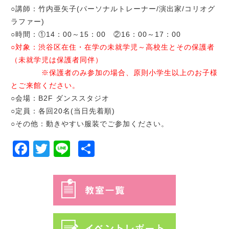
○講師：竹内亜矢子(パーソナルトレーナー/演出家/コリオグ
ラファー)
○時間：①14：00～15：00 ②16：00～17：00
○対象：渋谷区在住・在学の未就学児～高校生とその保護者
（未就学児は保護者同伴）
※保護者のみ参加の場合、原則小学生以上のお子様
とご来館ください。
○会場：B2F ダンススタジオ
○定員：各回20名(当日先着順)
○その他：動きやすい服装でご参加ください。
Facebook
Twitter
Line
共
有