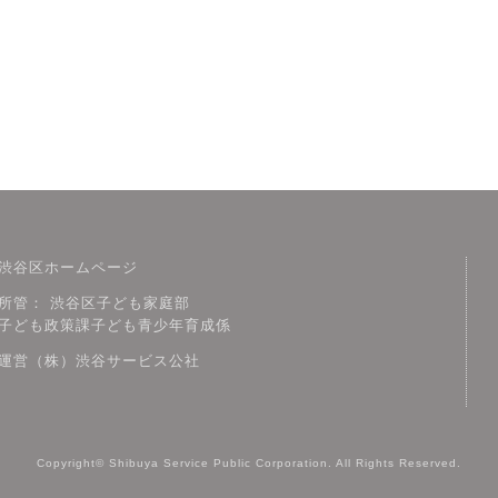
渋谷区ホームページ
所管： 渋谷区子ども家庭部
子ども政策課子ども青少年育成係
運営（株）渋谷サービス公社
Copyright© Shibuya Service Public Corporation. All Rights Reserved.