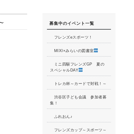
～
募集中のイベント一覧
フレンズeスポーツ！
MIXI×みらいの図書室
ミニ四駆フレンズGP 夏の
スペシャルDAY
トレカ杯～カードで対戦！～
渋谷区子ども会議 参加者募
集！
ふれおん♪
フレンズカップ～スポーツ～