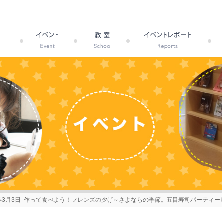
9年3月3日 作って食べよう！フレンズの夕げ～さよならの季節。五目寿司パーティー