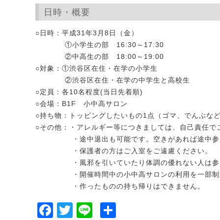
日時・概要
○日時：平成31年3月8日（金）
①小学生の部 16:30～17:30
②中高生の部 18:00～19:00
○対象：①渋谷区在住・在学の小学生
②渋谷区在住・在学の中学生と高校生
○定員：各10名程度(当日先着順)
○会場：B1F 小中高サロン
○持ち物：トッピングしたいもの1点（ゴマ、でんぶな
○その他：・アレルギー等につきましては、自己責任で
・途中退出も可能です。空きがあれば途中参加
・保護者の方はご入室をご遠慮ください。
・風邪を引いていたり体調の優れない人は参加
・開催時間中の小中高サロンの利用を一部制限
・作ったものの持ち帰りはできません。
Facebook
Twitter
Line
共