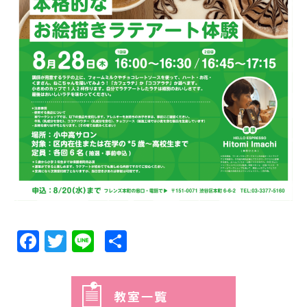
Facebook
Twitter
Line
共
有