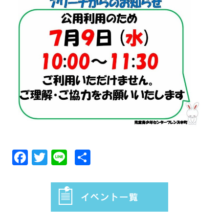
Facebook
Twitter
Line
共
有