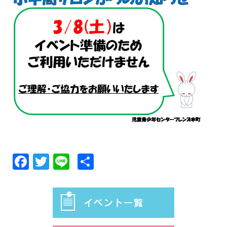
Facebook
Twitter
Line
共
有