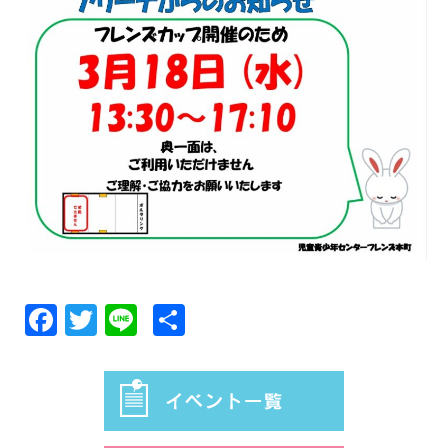
Facebook
Twitter
Line
共
有