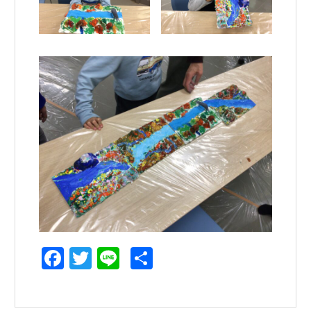
Facebook
Twitter
Line
共
有