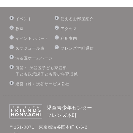
イベント
使えるお部屋紹介
教室
アクセス
イベントレポート
利用案内
スケジュール表
フレンズ本町通信
渋谷区ホームページ
所管： 渋谷区子ども家庭部
子ども政策課子ども青少年育成係
運営（株）渋谷サービス公社
児童青少年センター
フレンズ本町
〒151-0071 東京都渋谷区本町 6-6-2