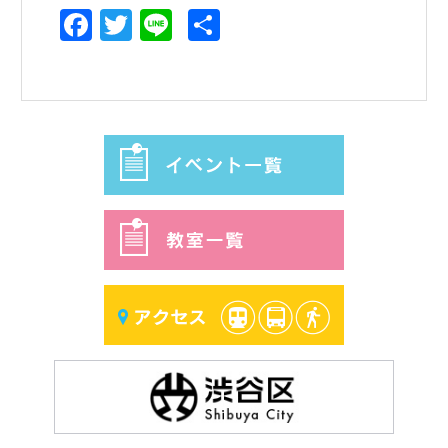
Facebook
Twitter
Line
共
有