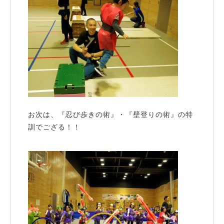
お次は、『忍び歩きの術』・『壁登りの術』の特
訓でござる！！