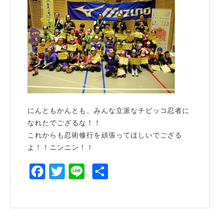
にんともかんとも、みんな立派なチビッコ忍者に
なれたでござるな！！
これからも忍術修行を頑張ってほしいでござる
よ！！ニンニン！！
Facebook
Twitter
Line
共
有